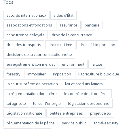
Tags
accords internationaux
aides d'État
associations et fondations
assurance
bancaire
concurrence déloyale
droit de la concurrence
droit des transports
droit maritime
droits à l'importation
décisions de la cour constitutionnelle
enregistrement commercial
environment
faillite
forestry
immobilier
imposition
l'agriculture biologique
la cour suprême de cassation
lait et produits laitiers
la réglementation douanière
le contrôle des frontières
loi agricole
loi sur l'énergie
législation européenne
législation nationale
petites entreprises
projet de loi
réglementation de la pêche
service public
social-security