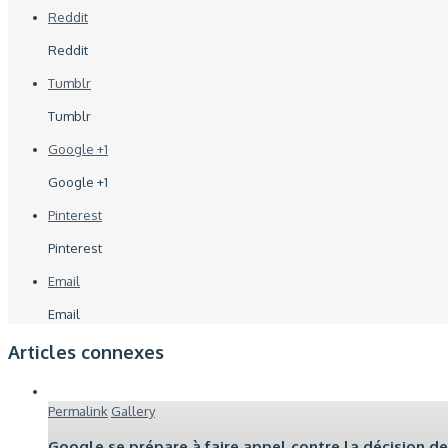
Reddit
Reddit
Tumblr
Tumblr
Google +1
Google +1
Pinterest
Pinterest
Email
Email
Articles connexes
Permalink
Gallery
Google se prépare à faire appel contre la décision 