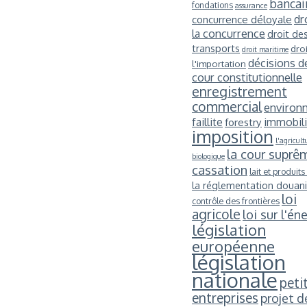
bancai
fondations
assurance
dr
concurrence déloyale
la concurrence
droit de
transports
droi
droit maritime
décisions de
l'importation
cour constitutionnelle
enregistrement
commercial
environ
faillite
forestry
immobili
imposition
l'agricult
la cour suprê
biologique
cassation
lait et produits 
la réglementation douani
loi
contrôle des frontières
agricole
loi sur l'én
législation
européenne
législation
nationale
peti
entreprises
projet de