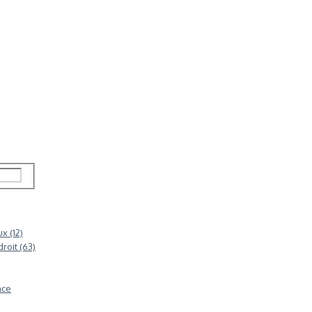
x (12)
roit (63)
nce