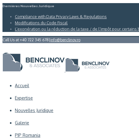
Dernières Nouvelles Juridique
Compliance with Data Privacy Laws & Regulations
Modifications du Code Fiscal
L’exonération ou la réduction de la taxe / de l’impôt pour certains
Call Us at +40 722 345 678
|
info@benclinov.ro
Accueil
Expertise
Nouvelles Juridique
Galerie
PIP Romania