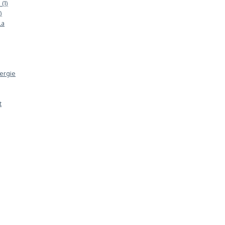
(1)
)
la
ergie
t