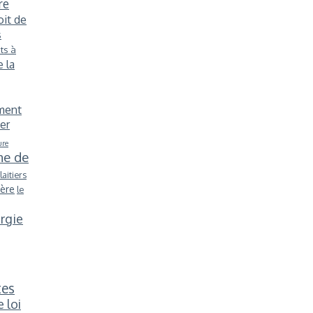
re
oit de
s
ts à
 la
ment
er
ure
me de
laitiers
ère
le
ergie
tes
 loi