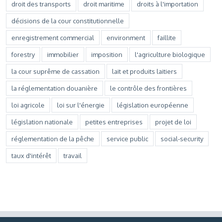
droit des transports
droit maritime
droits à l'importation
décisions de la cour constitutionnelle
enregistrement commercial
environment
faillite
forestry
immobilier
imposition
l'agriculture biologique
la cour suprême de cassation
lait et produits laitiers
la réglementation douanière
le contrôle des frontières
loi agricole
loi sur l'énergie
législation européenne
législation nationale
petites entreprises
projet de loi
réglementation de la pêche
service public
social-security
taux d'intérêt
travail